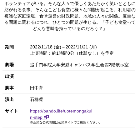
ボランティアがいる。そんな人々で優しくあたたかく笑いとともに
紡がれる食事。そんなこども食堂に様々な問題が起こる。利用者の
複雑な家庭環境、食堂運営の財政問題、地域の人々の関係。度重な
る問題に関わるにつれ、ひとつの問題が生じる。「子ども食堂って
どんな意味を持っているのだろう？」
期間
2022/11/18 (金)～2022/11/21 (月)
上演時間：約1時間0分（休憩なし）を予定
劇場
追手門学院大学安威キャンパス学生会館2階展示室
出演
脚本
田中育
演出
石橋凛
サイト
https://pando.life/uotemongakui
n-step
※正式な公式情報は公式サイトでご確認ください。