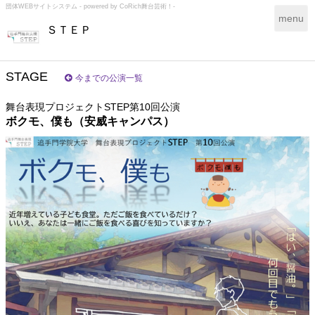
団体WEBサイトシステム - powered by
CoRich舞台芸術！-
T
menu
ＳＴＥＰ
o
g
g
l
STAGE
今までの公演一覧
e
n
舞台表現プロジェクトSTEP第10回公演
a
ボクモ、僕も（安威キャンパス）
v
i
g
a
t
i
o
n